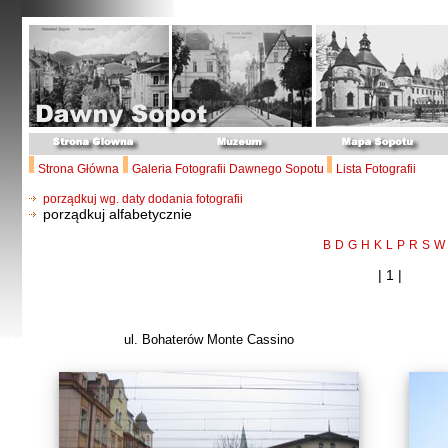
Strona Główna
Galeria Fotografii Dawnego Sopotu
Lista Fotografii
porządkuj wg. daty dodania fotografii
porządkuj alfabetycznie
B
D
G
H
K
L
P
R
S
W
| 1 |
ul. Bohaterów Monte Cassino