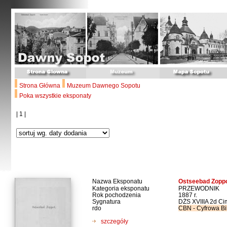
Strona Główna
Muzeum Dawnego Sopotu
Poka wszystkie eksponaty
| 1 |
Nazwa Eksponatu
Ostseebad Zoppot
Kategoria eksponatu
PRZEWODNIK
Rok pochodzenia
1887 r.
Sygnatura
DŻS XVIIIA 2d Ci
rdo
CBN - Cyfrowa Bi
szczegóły