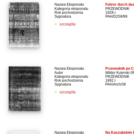
Nazwa Eksponatu
Fuhrer durch da
Kategoria eksponatu
PRZEWODNIK
Rok pochodzenia
1928 r.
Sygnatura
PAH/D258/99
szczegóły
Nazwa Eksponatu
Przewodnik po C
Autor
Wiktor Kulerski (
Kategoria eksponatu
PRZEWODNIK
Rok pochodzenia
1892 r.
Sygnatura
PAH/Arch/38
szczegóły
Nazwa Eksponatu
Na Kaszubskim 