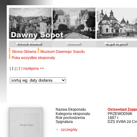
Strona Główna
Muzeum Dawnego Sopotu
Poka wszystkie eksponaty
| 1 |
| 2 |
następna >>
Nazwa Eksponatu
Ostseebad Zoppot
Kategoria eksponatu
PRZEWODNIK
Rok pochodzenia
1887 r.
Sygnatura
DŻS XVIIIA 2d Ci
szczegóły