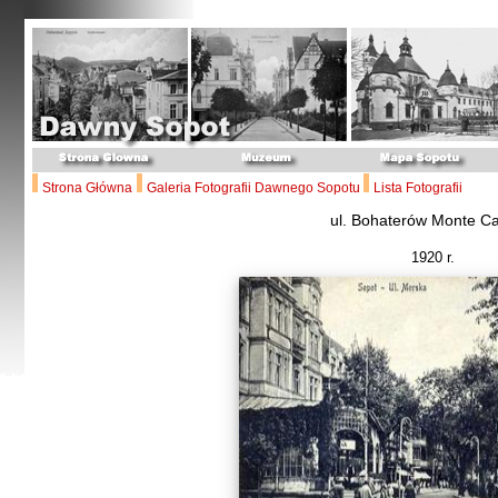
Strona Główna
Galeria Fotografii Dawnego Sopotu
Lista Fotografii
ul. Bohaterów Monte C
1920 r.