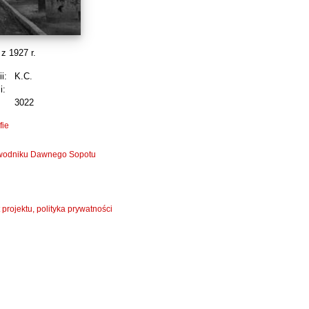
z 1927 r.
i:
K.C.
i:
3022
fie
zewodniku Dawnego Sopotu
 projektu, polityka prywatności