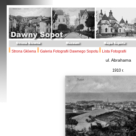
Strona Główna
Galeria Fotografii Dawnego Sopotu
Lista Fotografii
ul. Abrahama
1910 r.