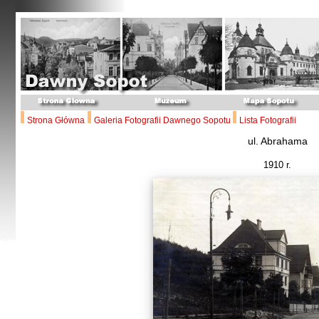
Strona Główna
Galeria Fotografii Dawnego Sopotu
Lista Fotografii
ul. Abrahama
1910 r.