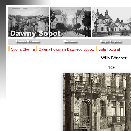
Strona Główna
Galeria Fotografii Dawnego Sopotu
Lista Fotografii
Willa Böttcher
1930 r.