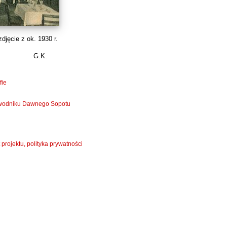
djęcie z ok. 1930 r.
:
G.K.
fie
zewodniku Dawnego Sopotu
 projektu, polityka prywatności