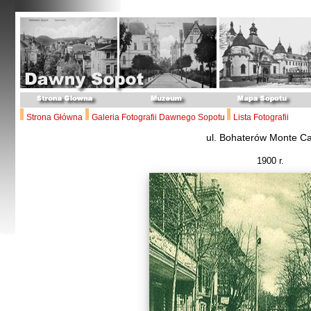
Strona Główna
Galeria Fotografii Dawnego Sopotu
Lista Fotografii
ul. Bohaterów Monte C
1900 r.