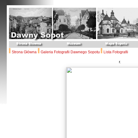
Strona Główna
Galeria Fotografii Dawnego Sopotu
Lista Fotografii
r.