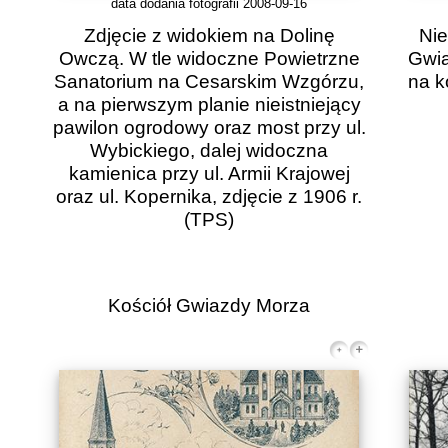
data dodania fotografii 2008-09-16
Zdjęcie z widokiem na Dolinę
Nie
Owczą. W tle widoczne Powietrzne
Gwia
Sanatorium na Cesarskim Wzgórzu,
na k
a na pierwszym planie nieistniejący
pawilon ogrodowy oraz most przy ul.
Wybickiego, dalej widoczna
kamienica przy ul. Armii Krajowej
oraz ul. Kopernika, zdjęcie z 1906 r.
(TPS)
Kościół Gwiazdy Morza