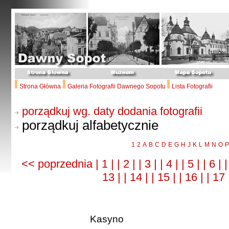
Strona Główna
Galeria Fotografii Dawnego Sopotu
Lista Fotografii
porządkuj wg. daty dodania fotografii
porządkuj alfabetycznie
1
2
A
B
C
D
E
G
H
J
K
L
M
N
O
P
<< poprzednia
| 1 |
| 2 |
| 3 |
| 4 |
| 5 |
| 6 |
|
13 |
| 14 |
| 15 |
| 16 |
| 17
Kasyno