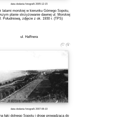
data dodania fotografii 2005-12-15
 latarni morskiej w kierunku Górnego Sopotu,
wszym planie skrzyżowanie dawnej ul. Morskiej
l. Południową, zdjęcie z ok. 1930 r.
(TPS)
ul. Haffnera
data dodania fotografii 2007-06-10
na łąki dolnego Sopotu i drogę prowadzącą do