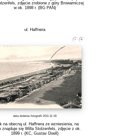
tolzenfels, zdjęcie zrobione z góry Browarniczej
w ok. 1898 r.
(BG PAN)
ul. Haffnera
data dodania fotografii 2011-11-18
 na obecną ul. Haffnera ze wzniesienia, na
 znajduje się Willa Stolzenfels, zdjęcie z ok.
1899 r.
(KC, Gustav Doell)