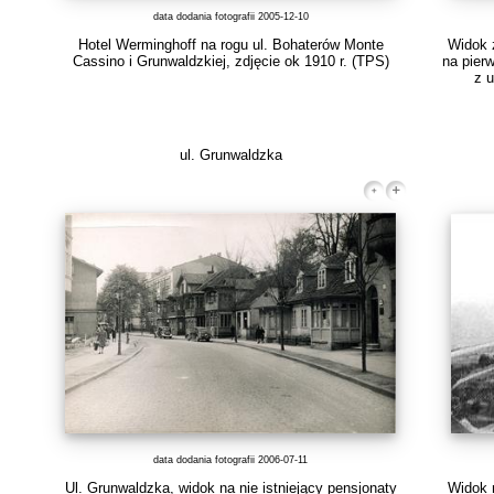
data dodania fotografii 2005-12-10
Hotel Werminghoff na rogu ul. Bohaterów Monte
Widok z
Cassino i Grunwaldzkiej, zdjęcie ok 1910 r.
(TPS)
na pier
z u
ul. Grunwaldzka
data dodania fotografii 2006-07-11
Ul. Grunwaldzka, widok na nie istniejący pensjonaty
Widok 