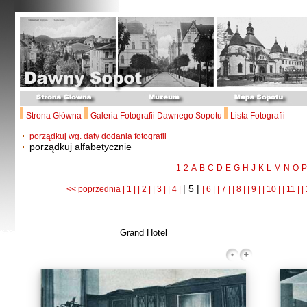
Strona Główna
Galeria Fotografii Dawnego Sopotu
Lista Fotografii
porządkuj wg. daty dodania fotografii
porządkuj alfabetycznie
1
2
A
B
C
D
E
G
H
J
K
L
M
N
O
P
| 5 |
<< poprzednia
| 1 |
| 2 |
| 3 |
| 4 |
| 6 |
| 7 |
| 8 |
| 9 |
| 10 |
| 11 |
|
Grand Hotel