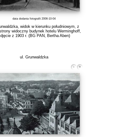
data dodania fotografii 2006-10-04
unwaldzka, widok w kierunku południowym, z
 strony widoczny budynek hotelu Werminghoff,
djęcie z 1903 r.
(BG PAN, Bertha Aben)
ul. Grunwaldzka