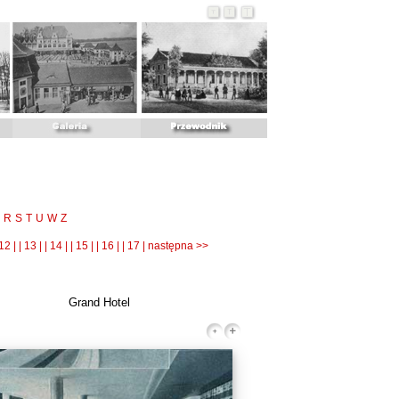
R
S
T
U
W
Z
 12 |
| 13 |
| 14 |
| 15 |
| 16 |
| 17 |
następna >>
Grand Hotel