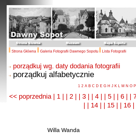
Strona Główna
Galeria Fotografii Dawnego Sopotu
Lista Fotografii
porządkuj wg. daty dodania fotografii
porządkuj alfabetycznie
1
2
A
B
C
D
E
G
H
J
K
L
M
N
O
P
<< poprzednia
| 1 |
| 2 |
| 3 |
| 4 |
| 5 |
| 6 |
| 
|
| 14 |
| 15 |
| 16 
Willa Wanda