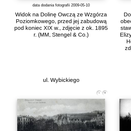
data dodania fotografii 2009-05-10
Widok na Dolinę Owczą ze Wzgórza
Do
Poziomkowego, przed jej zabudową
obe
pod koniec XIX w., zdjęcie z ok. 1895
sta
r.
(MM, Stengel & Co.)
Eliz
H
zd
ul. Wybickiego