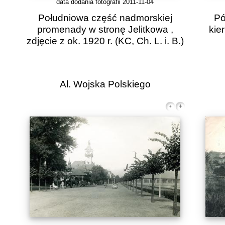
data dodania fotografii 2011-11-04
Południowa część nadmorskiej
Pó
promenady w stronę Jelitkowa ,
kie
zdjęcie z ok. 1920 r.
(KC, Ch. L. i. B.)
Al. Wojska Polskiego