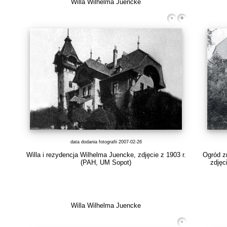
Willa Wilhelma Juencke
data dodania fotografii 2007-02-26
Willa i rezydencja Wilhelma Juencke, zdjęcie z 1903 r.
Ogród zn
(PAH, UM Sopot)
zdjęc
Willa Wilhelma Juencke