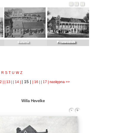
R
S
T
U
W
Z
| 15 |
2 |
| 13 |
| 14 |
| 16 |
| 17 |
następna >>
Willa Hevelke