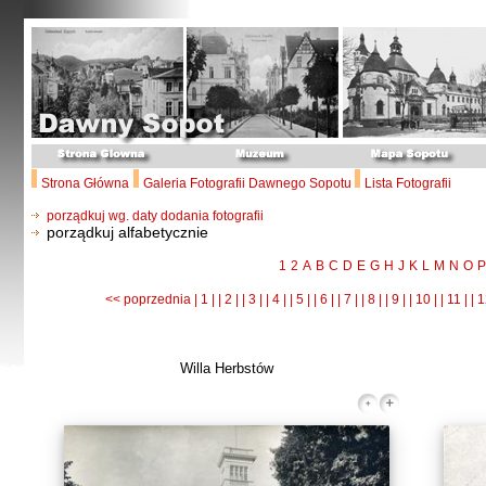
Strona Główna
Galeria Fotografii Dawnego Sopotu
Lista Fotografii
porządkuj wg. daty dodania fotografii
porządkuj alfabetycznie
1
2
A
B
C
D
E
G
H
J
K
L
M
N
O
P
<< poprzednia
| 1 |
| 2 |
| 3 |
| 4 |
| 5 |
| 6 |
| 7 |
| 8 |
| 9 |
| 10 |
| 11 |
| 1
Willa Herbstów