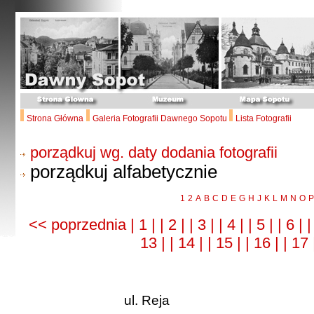
Strona Główna
Galeria Fotografii Dawnego Sopotu
Lista Fotografii
porządkuj wg. daty dodania fotografii
porządkuj alfabetycznie
1
2
A
B
C
D
E
G
H
J
K
L
M
N
O
P
<< poprzednia
| 1 |
| 2 |
| 3 |
| 4 |
| 5 |
| 6 |
|
13 |
| 14 |
| 15 |
| 16 |
| 17
ul. Reja