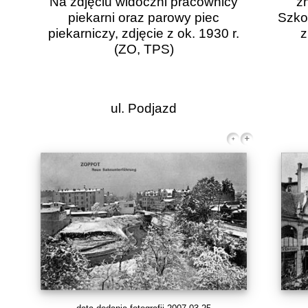
Na zdjęciu widoczni pracownicy
zn
piekarni oraz parowy piec
Szko
piekarniczy, zdjęcie z ok. 1930 r.
z
(ZO, TPS)
ul. Podjazd