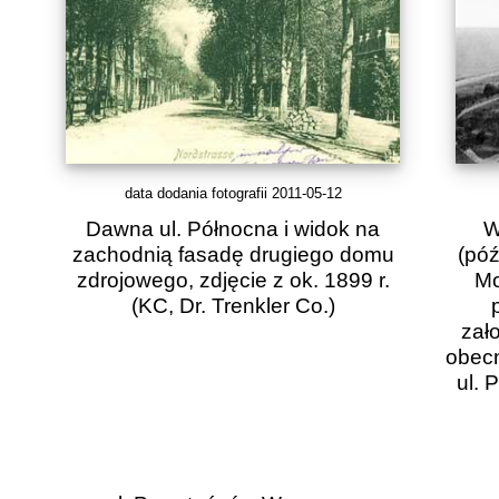
data dodania fotografii 2011-05-12
Dawna ul. Północna i widok na
W
zachodnią fasadę drugiego domu
(póź
zdrojowego, zdjęcie z ok. 1899 r.
Mo
(KC, Dr. Trenkler Co.)
zał
obecn
ul. 