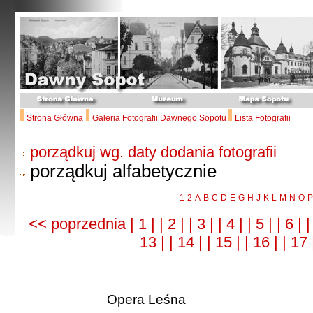
Strona Główna
Galeria Fotografii Dawnego Sopotu
Lista Fotografii
porządkuj wg. daty dodania fotografii
porządkuj alfabetycznie
1
2
A
B
C
D
E
G
H
J
K
L
M
N
O
P
<< poprzednia
| 1 |
| 2 |
| 3 |
| 4 |
| 5 |
| 6 |
|
13 |
| 14 |
| 15 |
| 16 |
| 17
Opera Leśna