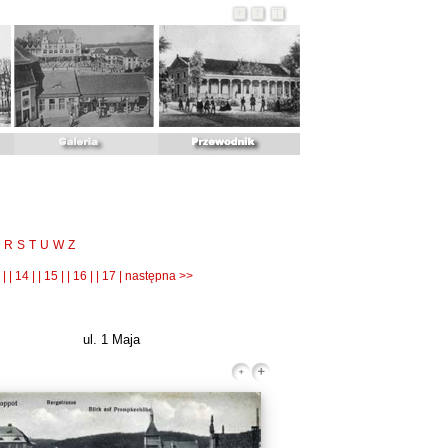
R
S
T
U
W
Z
 |
| 14 |
| 15 |
| 16 |
| 17 |
następna >>
ul. 1 Maja