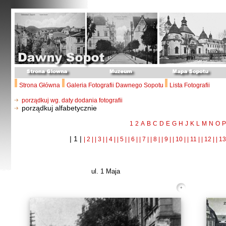
Strona Główna
Galeria Fotografii Dawnego Sopotu
Lista Fotografii
porządkuj wg. daty dodania fotografii
porządkuj alfabetycznie
1
2
A
B
C
D
E
G
H
J
K
L
M
N
O
P
| 1 |
| 2 |
| 3 |
| 4 |
| 5 |
| 6 |
| 7 |
| 8 |
| 9 |
| 10 |
| 11 |
| 12 |
| 13
ul. 1 Maja