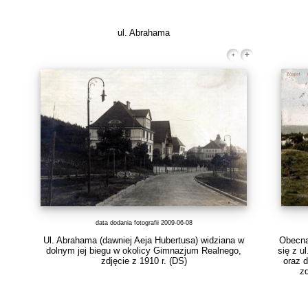
ul. Abrahama
data dodania fotografii 2009-06-08
Ul. Abrahama (dawniej Aeja Hubertusa) widziana w
Obecna
dolnym jej biegu w okolicy Gimnazjum Realnego,
się z u
zdjęcie z 1910 r.
(DS)
oraz d
zd