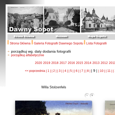
Strona Główna
Galeria Fotografii Dawnego Sopotu
Lista Fotografii
porządkuj wg. daty dodania fotografii
porządkuj alfabetycznie
2020
2019
2018
2017
2016
2015
2014
2013
2012
201
| 9 |
<< poprzednia
| 1 |
| 2 |
| 3 |
| 4 |
| 5 |
| 6 |
| 7 |
| 8 |
| 10 |
| 11 |
|
Willa Stolzenfels