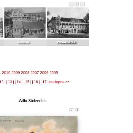
1
2010
2009
2008
2007
2006
2005
 12 |
| 13 |
| 14 |
| 15 |
| 16 |
| 17 |
następna >>
Willa Stolzenfels