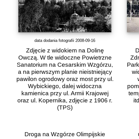
data dodania fotografii 2008-09-16
Zdjęcie z widokiem na Dolinę
D
Owczą. W tle widoczne Powietrzne
Zdr
Sanatorium na Cesarskim Wzgórzu,
Park
a na pierwszym planie nieistniejący
wi
pawilon ogrodowy oraz most przy ul.
Wybickiego, dalej widoczna
pomi
kamienica przy ul. Armii Krajowej
temp
oraz ul. Kopernika, zdjęcie z 1906 r.
it
(TPS)
Droga na Wzgórze Olimpijskie