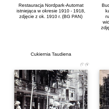
Restauracja Nordpark-Automat
Bud
istniejąca w okresie 1910 - 1918,
k
zdjęcie z ok. 1910 r.
(BG PAN)
n
wid
zdj
Cukiernia Taudiena