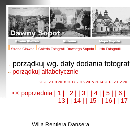
Strona Główna
Galeria Fotografii Dawnego Sopotu
Lista Fotografii
porządkuj wg. daty dodania fotografi
porządkuj alfabetycznie
2020
2019
2018
2017
2016
2015
2014
2013
2012
201
<< poprzednia
| 1 |
| 2 |
| 3 |
| 4 |
| 5 |
| 6 |
|
13 |
| 14 |
| 15 |
| 16 |
| 17
Willa Rentiera Dansera