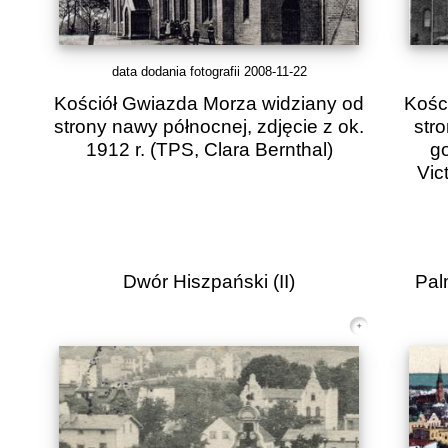
data dodania fotografii 2008-11-22
Kościół Gwiazda Morza widziany od
Kośc
strony nawy północnej, zdjęcie z ok.
str
1912 r.
(TPS, Clara Bernthal)
g
Vic
Dwór Hiszpański (II)
Pal