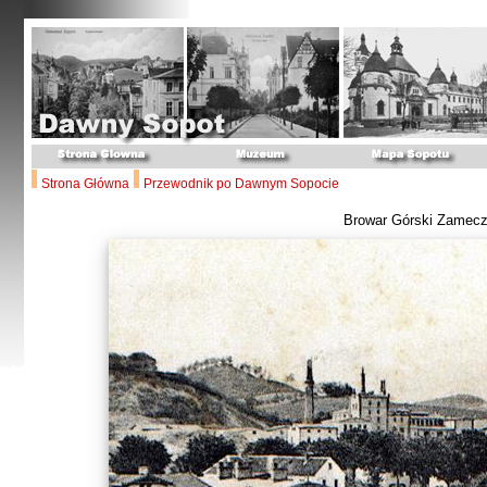
Strona Główna
Przewodnik po Dawnym Sopocie
Browar Górski Zamec