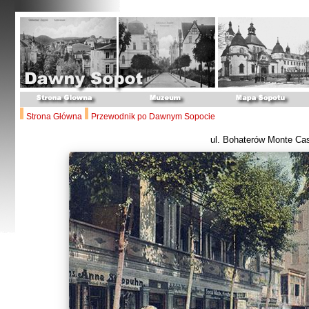
Strona Główna
Przewodnik po Dawnym Sopocie
ul. Bohaterów Monte Ca