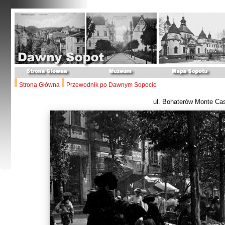
Strona Główna
Przewodnik po Dawnym Sopocie
ul. Bohaterów Monte Ca