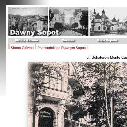
Strona Główna
Przewodnik po Dawnym Sopocie
ul. Bohaterów Monte Ca