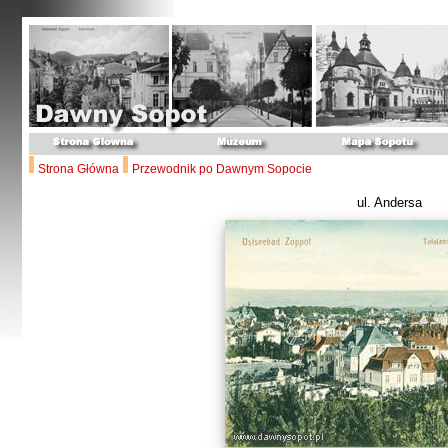
Strona Główna
Przewodnik po Dawnym Sopocie
ul. Andersa