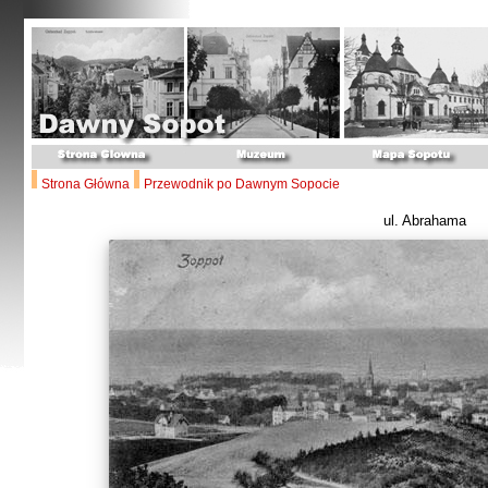
Strona Główna
Przewodnik po Dawnym Sopocie
ul. Abrahama