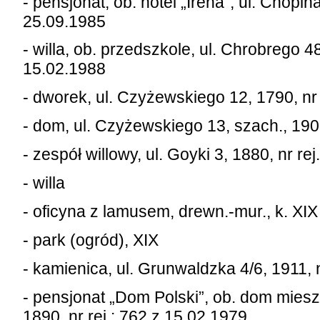
- pensjonat, ob. hotel „Irena”, ul. Chopina
25.09.1985
- willa, ob. przedszkole, ul. Chrobrego 48
15.02.1988
- dworek, ul. Czyżewskiego 12, 1790, nr 
- dom, ul. Czyżewskiego 13, szach., 1907
- zespół willowy, ul. Goyki 3, 1880, nr re
- willa
- oficyna z lamusem, drewn.-mur., k. XIX
- park (ogród), XIX
- kamienica, ul. Grunwaldzka 4/6, 1911, 
- pensjonat „Dom Polski”, ob. dom miesz
1890, nr rej.: 762 z 15.02.1979