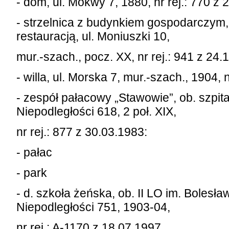
- dom, ul. Mokwy 7, 1880, nr rej.: 770 z 
- strzelnica z budynkiem gospodarczym, 
restauracją, ul. Moniuszki 10,
mur.-szach., pocz. XX, nr rej.: 941 z 24.
- willa, ul. Morska 7, mur.-szach., 1904, 
- zespół pałacowy „Stawowie”, ob. szpital
Niepodległości 618, 2 poł. XIX,
nr rej.: 877 z 30.03.1983:
- pałac
- park
- d. szkoła żeńska, ob. II LO im. Bolesła
Niepodległości 751, 1903-04,
nr rej.: A-1170 z 18.07.1997