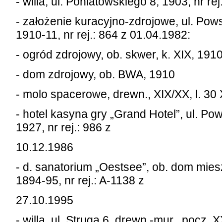
- willa, ul. Poniatowskiego 8, 1903, nr re
- założenie kuracyjno-zdrojowe, ul. Po
1910-11, nr rej.: 864 z 01.04.1982:
- ogród zdrojowy, ob. skwer, k. XIX, 191
- dom zdrojowy, ob. BWA, 1910
- molo spacerowe, drewn., XIX/XX, l. 30
- hotel kasyna gry „Grand Hotel”, ul. 
1927, nr rej.: 986 z
10.12.1986
- d. sanatorium „Oestsee”, ob. dom miesz
1894-95, nr rej.: A-1138 z
27.10.1995
- willa, ul. Struga 6, drewn.-mur., pocz. X