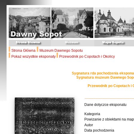
Strona Główna
Muzeum Dawnego Sopotu
Pokaż wszystkie eksponaty
Przewodnik po Copotach i Okolicy
Sygnatura rda pochodzenia ekspona
Sygnatura muzeum Dawnego Sopo
Przewodnik po Copotach i 
Dane dotyczce eksponatu
Kategoria
Powizanie z obiektami na map
Autor
Data pochodzenia