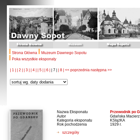
Strona Główna
Muzeum Dawnego Sopotu
Poka wszystkie eksponaty
| 1 |
| 2 |
| 3 |
| 4 |
| 5 |
| 6 |
| 7 |
| 8 |
<< poprzednia
następna >>
Nazwa Eksponatu
Przewodnik po 
Autor
Gdańska Macierz
Kategoria eksponatu
KSIążKA
Rok pochodzenia
1929 r.
szczegóły