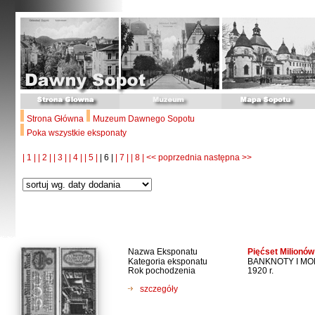
Strona Główna
Muzeum Dawnego Sopotu
Poka wszystkie eksponaty
| 1 |
| 2 |
| 3 |
| 4 |
| 5 |
| 6 |
| 7 |
| 8 |
<< poprzednia
następna >>
Nazwa Eksponatu
Pięćset Milionó
Kategoria eksponatu
BANKNOTY I M
Rok pochodzenia
1920 r.
szczegóły