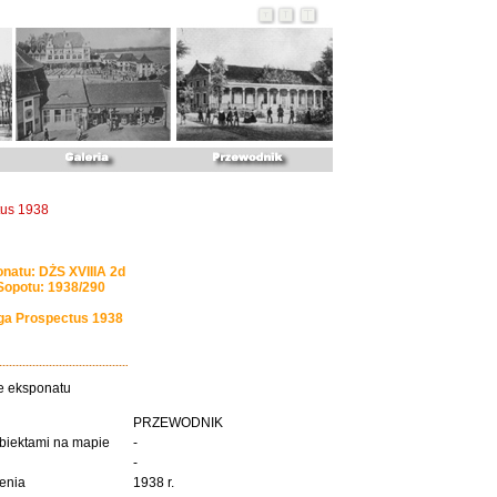
tus 1938
natu: DŻS XVIIIA 2d
opotu: 1938/290
iga Prospectus 1938
e eksponatu
PRZEWODNIK
biektami na mapie
-
-
enia
1938 r.