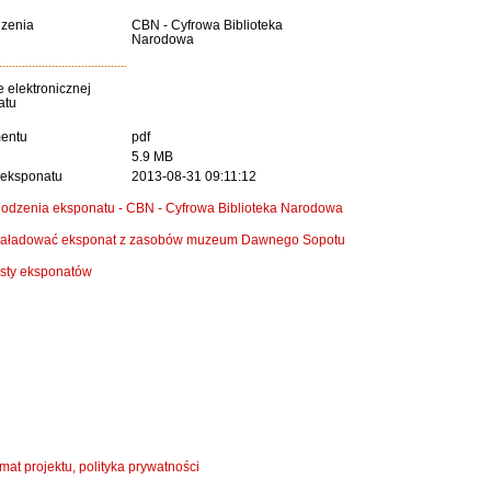
dzenia
CBN - Cyfrowa Biblioteka
Narodowa
 elektronicznej
atu
entu
pdf
5.9 MB
 eksponatu
2013-08-31 09:11:12
odzenia eksponatu - CBN - Cyfrowa Biblioteka Narodowa
y załadować eksponat z zasobów muzeum Dawnego Sopotu
isty eksponatów
mat projektu, polityka prywatności