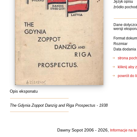
Język opisu
źródło pocho
Dane dotyczce
wersji ekspon
Format dokum
Rozmiar
Data dodania
strona poch
kliknij ab
powrót do l
Opis eksponatu
The Gdynia Zoppot Danzig and Riga Prospectus - 1938
Dawny Sopot 2006 - 2026,
Informacje na te