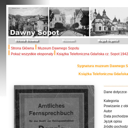
Strona Główna
Muzeum Dawnego Sopotu
Pokaż wszystkie eksponaty
Książka Telefoniczna Gdańska cz. Sopot 194
Sygnatura muzeum Dawnego So
Książka Telefoniczna Gdańska
Dane dotyczce
Kategoria
Powizanie z ob
Autor
Data pochodze
Język opisu
źródło pochodz