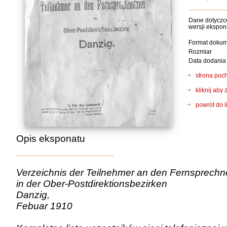
Dane dotyczce
wersji ekspon
Format doku
Rozmiar
Data dodania
strona poc
kliknij ab
powrót do l
Opis eksponatu
Verzeichnis der Teilnehmer an den Fernsprechn
in der Ober-Postdirektionsbezirken
Danzig,
Febuar 1910