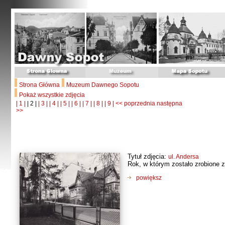
Strona Główna
Muzeum Dawnego Sopotu
Pokaż wszystkie zdjęcia
| 1 |
| 2 |
| 3 |
| 4 |
| 5 |
| 6 |
| 7 |
| 8 |
| 9 |
<< poprzednia
następna
>>
Tytuł zdjęcia:
ul. Andersa
Rok, w którym zostało zrobione z
powiększ