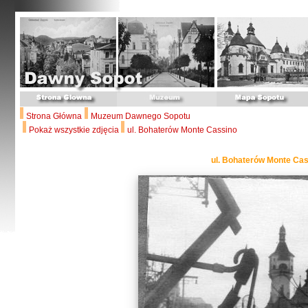
Strona Główna
Muzeum Dawnego Sopotu
Pokaż wszystkie zdjęcia
ul. Bohaterów Monte Cassino
ul. Bohaterów Monte Cas