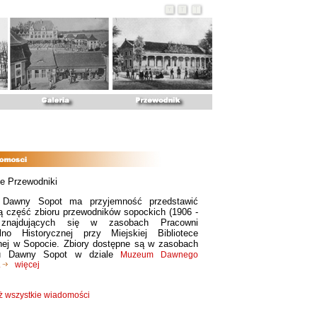
e Przewodniki
t Dawny Sopot ma przyjemność przedstawić
ą część zbioru przewodników sopockich (1906 -
znajdujących się w zasobach Pracowni
lno Historycznej przy Miejskiej Bibliotece
nej w Sopocie. Zbiory dostępne są w zasobach
tu Dawny Sopot w dziale
Muzeum Dawnego
.
więcej
ż wszystkie wiadomości