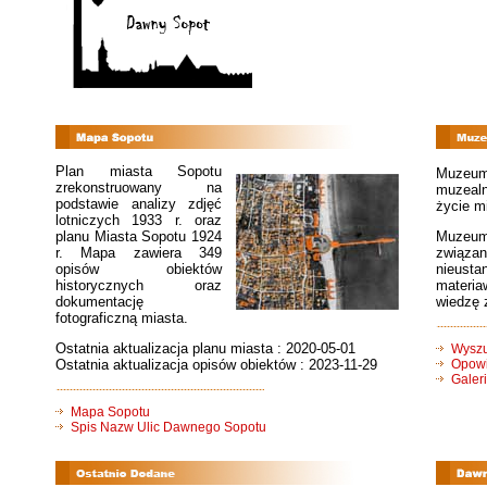
Plan miasta Sopotu
Muzeum
zrekonstruowany na
muzealn
podstawie analizy zdjęć
życie m
lotniczych 1933 r. oraz
planu Miasta Sopotu 1924
Muzeum
r. Mapa zawiera 349
związa
opisów obiektów
nieust
historycznych oraz
materia
dokumentację
wiedzę 
fotograficzną miasta.
Ostatnia aktualizacja planu miasta : 2020-05-01
Wyszu
Ostatnia aktualizacja opisów obiektów : 2023-11-29
Opowi
Galer
Mapa Sopotu
Spis Nazw Ulic Dawnego Sopotu